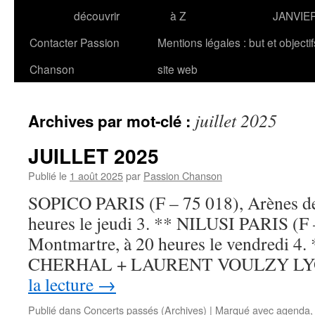
découvrir
à Z
JANVIE
Contacter Passion
Mentions légales : but et objecti
Chanson
site web
juillet 2025
Archives par mot-clé :
JUILLET 2025
Publié le
1 août 2025
par
Passion Chanson
SOPICO PARIS (F – 75 018), Arènes de
heures le jeudi 3. ** NILUSI PARIS (F 
Montmartre, à 20 heures le vendredi 
CHERHAL + LAURENT VOULZY LY
la lecture
→
Publié dans
Concerts passés (Archives)
|
Marqué avec
agenda