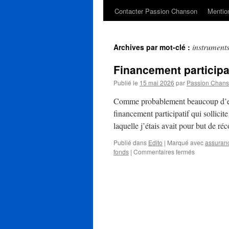
Contacter Passion Chanson
Mention
instrument
Archives par mot-clé :
Financement participat
Publié le
15 mai 2026
par
Passion Chan
Comme probablement beaucoup d’entre
financement participatif qui sollicit
laquelle j’étais avait pour but de
Publié dans
Edito
|
Marqué avec
assuran
sur
fonds
|
Commentaires fermés
Financemen
participatif
:
jusqu’où
peut-
on
aller
?