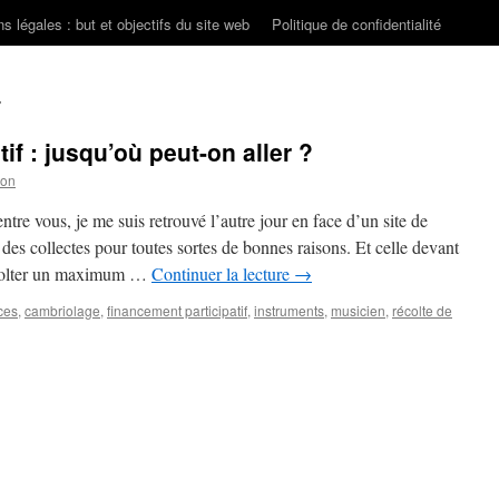
s légales : but et objectifs du site web
Politique de confidentialité
s
if : jusqu’où peut-on aller ?
son
 vous, je me suis retrouvé l’autre jour en face d’un site de
e des collectes pour toutes sortes de bonnes raisons. Et celle devant
 récolter un maximum …
Continuer la lecture
→
ces
,
cambriolage
,
financement participatif
,
instruments
,
musicien
,
récolte de
t