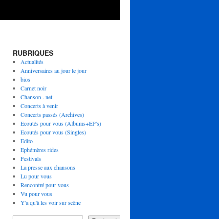
RUBRIQUES
Actualités
Anniversaires au jour le jour
bios
Carnet noir
Chanson . net
Concerts à venir
Concerts passés (Archives)
Ecoutés pour vous (Albums+EP's)
Ecoutés pour vous (Singles)
Edito
Ephémères rides
Festivals
La presse aux chansons
Lu pour vous
Rencontré pour vous
Vu pour vous
Y'a qu'à les voir sur scène