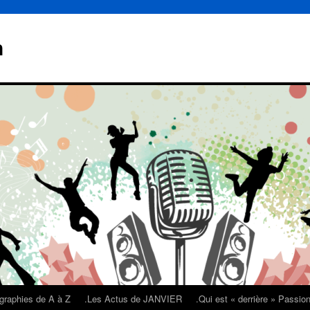
n
graphies de A à Z
.Les Actus de JANVIER
.Qui est « derrière » Passi