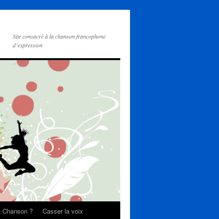
Site consacré à la chanson francophone
d’expression
on Chanson ?
Casser la voix