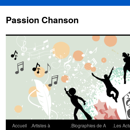
Aller
au
Passion Chanson
contenu
Accueil
.Artistes à
.Biographies de A
.Les Act