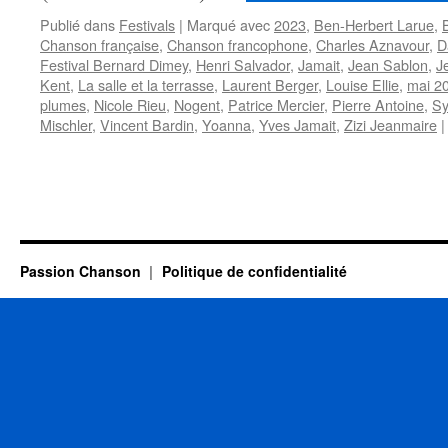
Publié dans
Festivals
|
Marqué avec
2023
,
Ben-Herbert Larue
,
Chanson française
,
Chanson francophone
,
Charles Aznavour
,
D
Festival Bernard Dimey
,
Henri Salvador
,
Jamait
,
Jean Sablon
,
J
Kent
,
La salle et la terrasse
,
Laurent Berger
,
Louise Ellie
,
mai 2
plumes
,
Nicole Rieu
,
Nogent
,
Patrice Mercier
,
Pierre Antoine
,
Sy
Mischler
,
Vincent Bardin
,
Yoanna
,
Yves Jamait
,
Zizi Jeanmaire
|
Passion Chanson
Politique de confidentialité