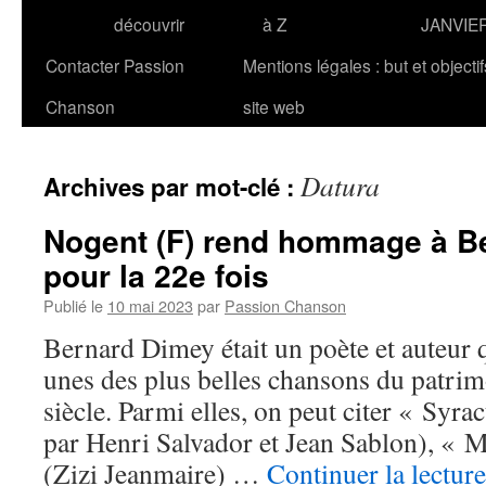
découvrir
à Z
JANVIE
Contacter Passion
Mentions légales : but et objecti
Chanson
site web
Datura
Archives par mot-clé :
Nogent (F) rend hommage à B
pour la 22e fois
Publié le
10 mai 2023
par
Passion Chanson
Bernard Dimey était un poète et auteur q
unes des plus belles chansons du patrim
siècle. Parmi elles, on peut citer « Syr
par Henri Salvador et Jean Sablon), « 
(Zizi Jeanmaire) …
Continuer la lectur