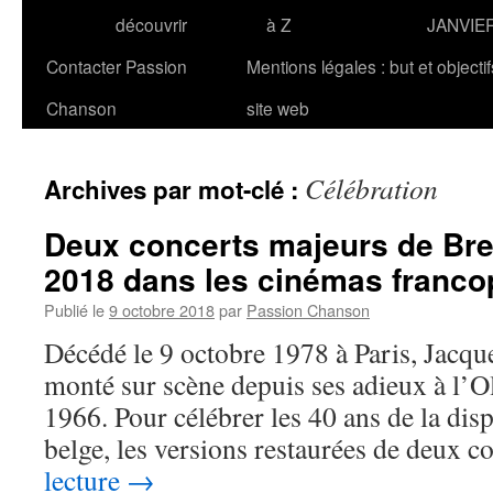
découvrir
à Z
JANVIE
Contacter Passion
Mentions légales : but et objecti
Chanson
site web
Célébration
Archives par mot-clé :
Deux concerts majeurs de Bre
2018 dans les cinémas franc
Publié le
9 octobre 2018
par
Passion Chanson
Décédé le 9 octobre 1978 à Paris, Jacque
monté sur scène depuis ses adieux à l’O
1966. Pour célébrer les 40 ans de la dis
belge, les versions restaurées de deux 
lecture
→