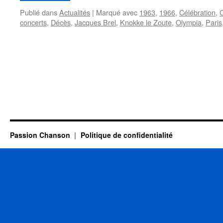
Publié dans
Actualités
|
Marqué avec
1963
,
1966
,
Célébration
,
concerts
,
Décès
,
Jacques Brel
,
Knokke le Zoute
,
Olympia
,
Paris
Passion Chanson
Politique de confidentialité