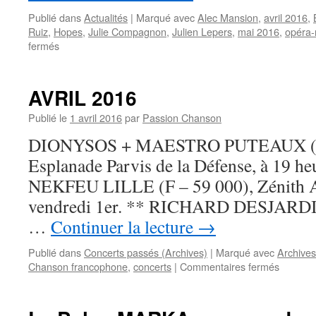
Publié dans
Actualités
|
Marqué avec
Alec Mansion
,
avril 2016
,
Ruiz
,
Hopes
,
Julie Compagnon
,
Julien Lepers
,
mai 2016
,
opéra-
sur
fermés
L’opéra-
rock
HOPES,
AVRIL 2016
avec
Julien
Publié le
1 avril 2016
par
Passion Chanson
Lepers,
DIONYSOS + MAESTRO PUTEAUX (F 
enfin
présentée
Esplanade Parvis de la Défense, à 19 heu
au
NEKFEU LILLE (F – 59 000), Zénith Ar
public
belge
vendredi 1er. ** RICHARD DESJAR
…
Continuer la lecture
→
Publié dans
Concerts passés (Archives)
|
Marqué avec
Archives
sur
Chanson francophone
,
concerts
|
Commentaires fermés
AVRIL
2016