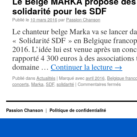
Le Belge MARKA propose des 
solidarité pour les SDF
Publié le
10 mars 2016
par
Passion Chanson
Le chanteur belge Marka va se lancer d
« Solidarité SDF » en Belgique francop
2016. L’idée lui est venue après un conc
rapporté 4 300 euros à des associations t
domaine …
Continuer la lecture
→
Publié dans
Actualités
|
Marqué avec
avril 2016
,
Belgique franc
sur
concerts
,
Marka
,
SDF
,
solidarité
|
Commentaires fermés
Le
Belge
MARKA
propose
Passion Chanson
Politique de confidentialité
des
concerts
de
solidarit