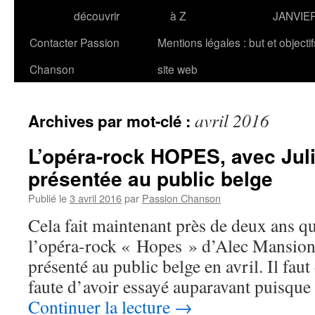
découvrir
à Z
JANVIE
Contacter Passion
Mentions légales : but et objecti
Chanson
site web
avril 2016
Archives par mot-clé :
L’opéra-rock HOPES, avec Juli
présentée au public belge
Publié le
3 avril 2016
par
Passion Chanson
Cela fait maintenant près de deux ans qu
l’opéra-rock « Hopes » d’Alec Mansion 
présenté au public belge en avril. Il faut
faute d’avoir essayé auparavant puisque
Continuer la lecture
→