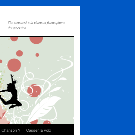
Site consacré à la chanson francophone
d’expression
on Chanson ?
Casser la voix