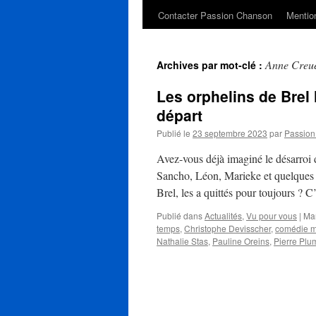
Contacter Passion Chanson
Mention
Anne Creu
Archives par mot-clé :
Les orphelins de Brel
départ
Publié le
23 septembre 2023
par
Passio
Avez-vous déjà imaginé le désarroi 
Sancho, Léon, Marieke et quelques a
Brel, les a quittés pour toujours ? 
Publié dans
Actualités
,
Vu pour vous
|
Ma
temps
,
Christophe Devisscher
,
comédie m
Nathalie Stas
,
Pauline Oreins
,
Pierre Plu