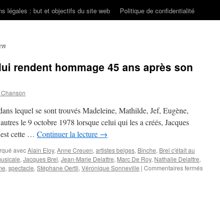
s légales : but et objectifs du site web
Politique de confidentialité
en
 lui rendent hommage 45 ans après son
n Chanson
dans lequel se sont trouvés Madeleine, Mathilde, Jef, Eugène,
utres le 9 octobre 1978 lorsque celui qui les a créés, Jacques
C’est cette …
Continuer la lecture
→
rqué avec
Alain Eloy
,
Anne Creuen
,
artistes belges
,
Binche
,
Brel c'était au
usicale
,
Jacques Brel
,
Jean-Marie Delattre
,
Marc De Roy
,
Nathalie Delattre
,
sur
me
,
spectacle
,
Stéphane Oertli
,
Véronique Sonneville
|
Commentaires fermés
Les
orphel
de
Brel
lui