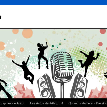
n
graphies de A à Z
.Les Actus de JANVIER
.Qui est « derrière » Passi