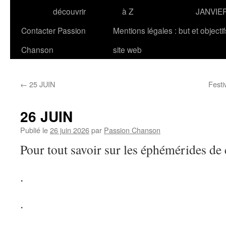
découvrir
à Z
JANVIE
Contacter Passion
Mentions légales : but et objecti
Chanson
site web
←
25 JUIN
Festi
26 JUIN
Publié le
26 juin 2026
par
Passion Chanson
Pour tout savoir sur les éphémérides de
.
.