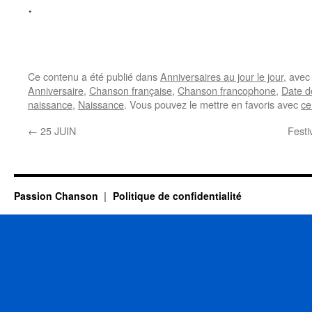
.
Ce contenu a été publié dans
Anniversaires au jour le jour
, ave
Anniversaire
,
Chanson française
,
Chanson francophone
,
Date d
naissance
,
Naissance
. Vous pouvez le mettre en favoris avec
ce
←
25 JUIN
Festi
Passion Chanson
Politique de confidentialité