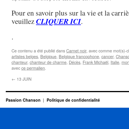
Pour en savoir plus sur la vie et la carr
CLIQUER ICI
veuillez
.
.
Ce contenu a été publié dans
Carnet noir
, avec comme mot(s)-c
artistes belges
,
Belgique
,
Belgique francophone
,
cancer
,
Chanso
chanteur
,
chanteur de charme
,
Décès
,
Frank Michaël
,
Italie
,
mor
avec
ce permalien
.
←
13 JUIN
Passion Chanson
Politique de confidentialité