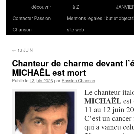
découvrir
à Z
JANVIE
Contacter Passion
Mentions légales : but et objecti
Chanson
site web
←
13 JUIN
Chanteur de charme devant l’é
MICHAËL est mort
Publié le
13 juin 2026
par
Passion Chanson
Le chanteur ita
MICHAËL
est 
11 au 12 juin 20
C’est un cancer
qui a vaincu cel