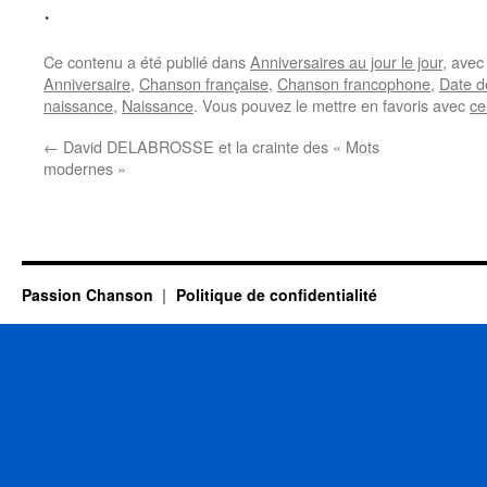
.
Ce contenu a été publié dans
Anniversaires au jour le jour
, ave
Anniversaire
,
Chanson française
,
Chanson francophone
,
Date d
naissance
,
Naissance
. Vous pouvez le mettre en favoris avec
ce
←
David DELABROSSE et la crainte des « Mots
modernes »
Passion Chanson
Politique de confidentialité