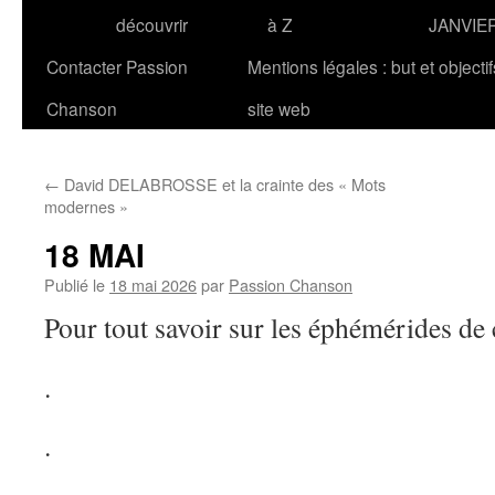
découvrir
à Z
JANVIE
Contacter Passion
Mentions légales : but et objecti
Chanson
site web
←
David DELABROSSE et la crainte des « Mots
modernes »
18 MAI
Publié le
18 mai 2026
par
Passion Chanson
Pour tout savoir sur les éphémérides de
.
.