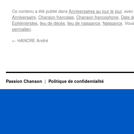
Ce contenu a été publié dans
Anniversaires au jour le jour
, ave
Anniversaire
,
Chanson française
,
Chanson francophone
,
Date d
Ephémérides
,
lieu de décès
,
lieu de naissance
,
Naissance
. Vou
permalien
.
←
HANCRE André
Passion Chanson
Politique de confidentialité