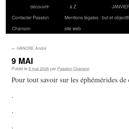
découvrir
à Z
JANVIE
Contacter Passion
Mentions légales : but et objecti
Chanson
site web
←
HANCRE André
9 MAI
Publié le
9 mai 2026
par
Passion Chanson
Pour tout savoir sur les éphémérides de
.
.
.