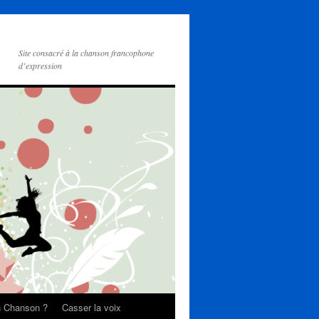
Site consacré à la chanson francophone
d’expression
on Chanson ?
Casser la voix