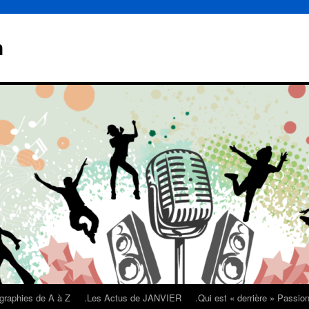
n
graphies de A à Z
.Les Actus de JANVIER
.Qui est « derrière » Passi