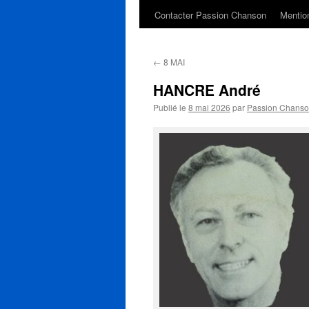
Contacter Passion Chanson
Mention
←
8 MAI
HANCRE André
Publié le
8 mai 2026
par
Passion Chans