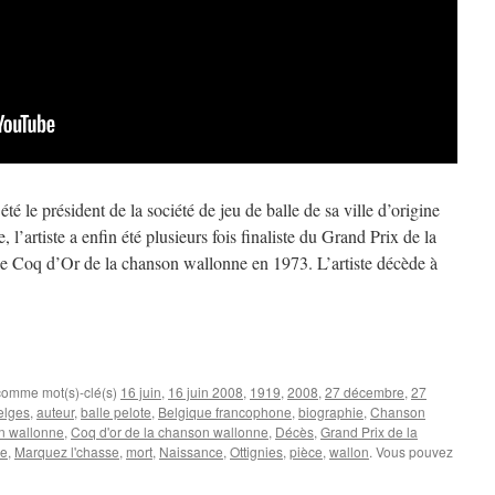
té le président de la société de jeu de balle de sa ville d’origine
 l’artiste a enfin été plusieurs fois finaliste du Grand Prix de la
le Coq d’Or de la chanson wallonne en 1973. L’artiste décède à
 comme mot(s)-clé(s)
16 juin
,
16 juin 2008
,
1919
,
2008
,
27 décembre
,
27
belges
,
auteur
,
balle pelote
,
Belgique francophone
,
biographie
,
Chanson
n wallonne
,
Coq d'or de la chanson wallonne
,
Décès
,
Grand Prix de la
le
,
Marquez l'chasse
,
mort
,
Naissance
,
Ottignies
,
pièce
,
wallon
. Vous pouvez