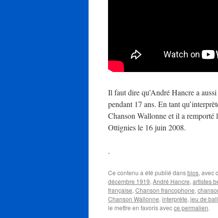
Il faut dire qu’André Hancre a aussi é
pendant 17 ans. En tant qu’interprète,
Chanson Wallonne et il a remporté 
Ottignies le 16 juin 2008.
.
Ce contenu a été publié dans
bios
, avec
décembre 1919
,
André Hancre
,
artistes 
française
,
Chanson francophone
,
chanso
Chanson Wallonne
,
interprète
,
jeu de bal
le mettre en favoris avec
ce permalien
.