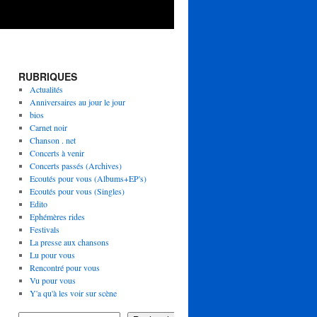
RUBRIQUES
Actualités
Anniversaires au jour le jour
bios
Carnet noir
Chanson . net
Concerts à venir
Concerts passés (Archives)
Ecoutés pour vous (Albums+EP's)
Ecoutés pour vous (Singles)
Edito
Ephémères rides
Festivals
La presse aux chansons
Lu pour vous
Rencontré pour vous
Vu pour vous
Y'a qu'à les voir sur scène