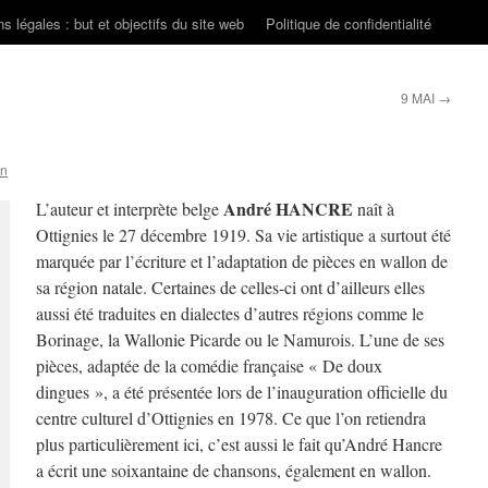
s légales : but et objectifs du site web
Politique de confidentialité
9 MAI
→
on
André HANCRE
L’auteur et interprète belge
naît à
Ottignies le 27 décembre 1919. Sa vie artistique a surtout été
marquée par l’écriture et l’adaptation de pièces en wallon de
sa région natale. Certaines de celles-ci ont d’ailleurs elles
aussi été traduites en dialectes d’autres régions comme le
Borinage, la Wallonie Picarde ou le Namurois. L’une de ses
pièces, adaptée de la comédie française « De doux
dingues », a été présentée lors de l’inauguration officielle du
centre culturel d’Ottignies en 1978. Ce que l’on retiendra
plus particulièrement ici, c’est aussi le fait qu’André Hancre
a écrit une soixantaine de chansons, également en wallon.