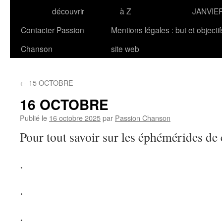
découvrir
à Z
JANVIE
Contacter Passion
Mentions légales : but et objecti
Chanson
site web
←
15 OCTOBRE
16 OCTOBRE
Publié le
16 octobre 2025
par
Passion Chanson
Pour tout savoir sur les éphémérides de 
.
.
.