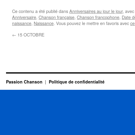
Ce contenu a été publié dans
Anniversaires au jour le jour
, ave
Anniversaire
,
Chanson française
,
Chanson francophone
,
Date d
naissance
,
Naissance
. Vous pouvez le mettre en favoris avec
ce
←
15 OCTOBRE
Passion Chanson
Politique de confidentialité