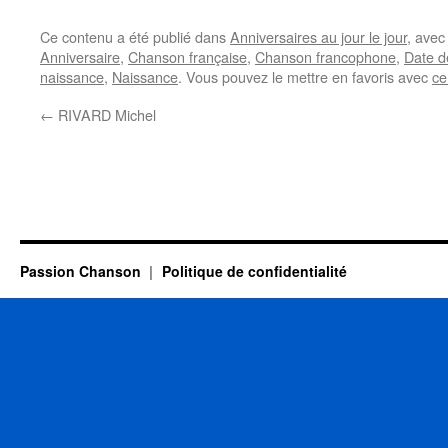
Ce contenu a été publié dans
Anniversaires au jour le jour
, ave
Anniversaire
,
Chanson française
,
Chanson francophone
,
Date d
naissance
,
Naissance
. Vous pouvez le mettre en favoris avec
ce
←
RIVARD Michel
Passion Chanson
Politique de confidentialité