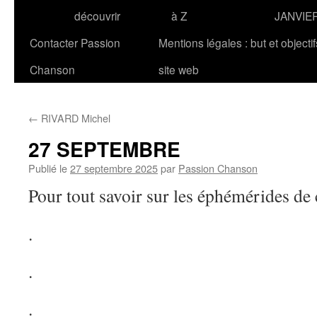
découvrir
à Z
JANVIE
Contacter Passion
Mentions légales : but et objecti
Chanson
site web
←
RIVARD Michel
27 SEPTEMBRE
Publié le
27 septembre 2025
par
Passion Chanson
Pour tout savoir sur les éphémérides de 
.
.
.