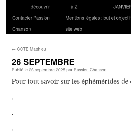
découvrir
à Z
JANVIE
Contacter Passion
Mentions légales : but et objecti
Chanson
site web
←
CÔTE Matthieu
26 SEPTEMBRE
Publié le
26 septembre 2025
par
Passion Chanson
Pour tout savoir sur les éphémérides de 
.
.
.