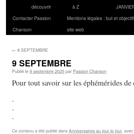
découvrir
à Z
JANVIE
Contacter Passion
Mentions légales : but et objecti
Chanson
site web
←
8 SEPTEMBRE
9 SEPTEMBRE
Publié le
9 septembre 2025
par
Passion Chanson
Pour tout savoir sur les éphémérides de 
.
.
.
Ce contenu a été publié dans
Anniversaires au jour le jour
, ave