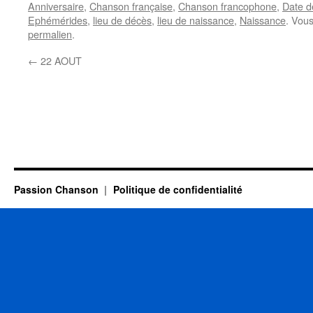
Anniversaire
,
Chanson française
,
Chanson francophone
,
Date d
Ephémérides
,
lieu de décès
,
lieu de naissance
,
Naissance
. Vou
permalien
.
←
22 AOUT
Passion Chanson
Politique de confidentialité