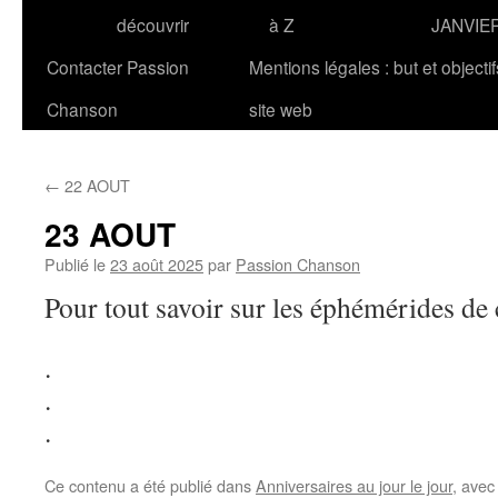
découvrir
à Z
JANVIE
Contacter Passion
Mentions légales : but et objecti
Chanson
site web
←
22 AOUT
23 AOUT
Publié le
23 août 2025
par
Passion Chanson
Pour tout savoir sur les éphémérides de 
.
.
.
Ce contenu a été publié dans
Anniversaires au jour le jour
, ave