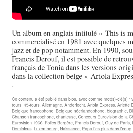
Un album en anglais intitulé « This is m
commercialisé en 1981 avec quelques m
jazz et de pop notamment. En 1990, sou
Francis Derouf, il est possible de retrou
français de Tonia dans les versions ori
dans la collection belge « Ariola Expres
.
Ce contenu a été publié dans
bios
, avec comme mot(s)-clé(s)
1
tours
,
45-tours
,
Allemagne
,
Anderlecht
,
Ariola Express
,
Arlette 
Belgique francophone
,
Belgique néerlandophone
,
biographie
,
B
Chanson francophone
,
chanteuse
,
Concours Eurovision de la 
Eurovision 1966
,
Folies Bergère
,
Francis Derouf
,
Guy de Paris
,
Dominicus
,
Luxembourg
,
Naissance
,
Papa t'es plus dans l'coup