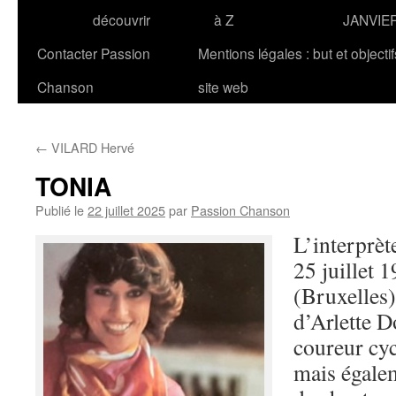
découvrir
à Z
JANVIE
Contacter Passion
Mentions légales : but et objecti
Chanson
site web
←
VILARD Hervé
TONIA
Publié le
22 juillet 2025
par
Passion Chanson
L’interprèt
25 juillet 
(Bruxelles)
d’Arlette D
coureur cyc
mais égaleme