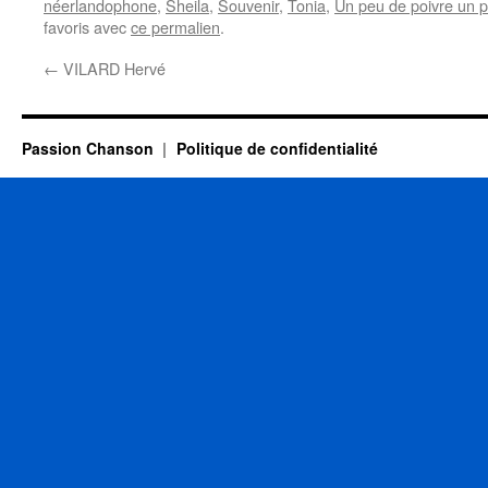
néerlandophone
,
Sheila
,
Souvenir
,
Tonia
,
Un peu de poivre un p
favoris avec
ce permalien
.
←
VILARD Hervé
Passion Chanson
Politique de confidentialité