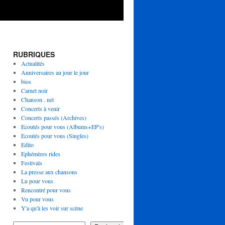
RUBRIQUES
Actualités
Anniversaires au jour le jour
bios
Carnet noir
Chanson . net
Concerts à venir
Concerts passés (Archives)
Ecoutés pour vous (Albums+EP's)
Ecoutés pour vous (Singles)
Edito
Ephémères rides
Festivals
La presse aux chansons
Lu pour vous
Rencontré pour vous
Vu pour vous
Y'a qu'à les voir sur scène