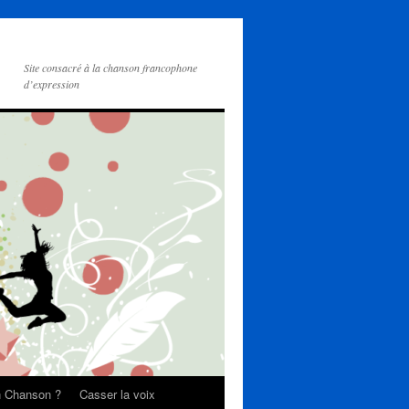
Site consacré à la chanson francophone
d’expression
on Chanson ?
Casser la voix