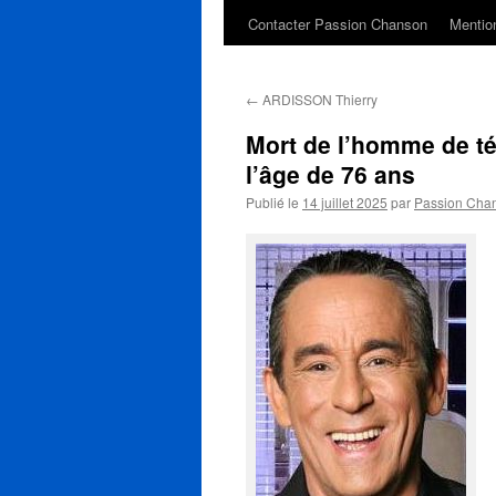
Contacter Passion Chanson
Mention
←
ARDISSON Thierry
Mort de l’homme de té
l’âge de 76 ans
Publié le
14 juillet 2025
par
Passion Cha