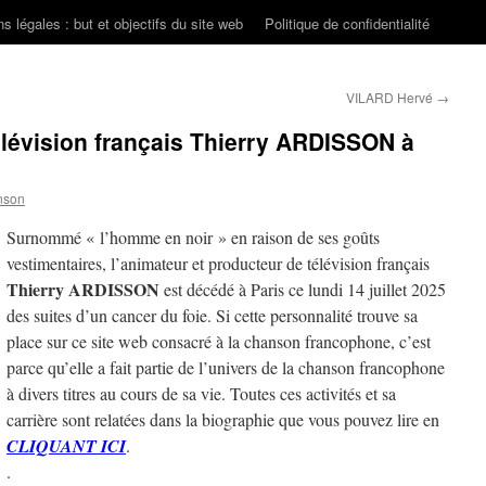
s légales : but et objectifs du site web
Politique de confidentialité
VILARD Hervé
→
lévision français Thierry ARDISSON à
nson
Surnommé « l’homme en noir » en raison de ses goûts
vestimentaires, l’animateur et producteur de télévision français
Thierry ARDISSON
est décédé à Paris ce lundi 14 juillet 2025
des suites d’un cancer du foie. Si cette personnalité trouve sa
place sur ce site web consacré à la chanson francophone, c’est
parce qu’elle a fait partie de l’univers de la chanson francophone
à divers titres au cours de sa vie. Toutes ces activités et sa
carrière sont relatées dans la biographie que vous pouvez lire en
CLIQUANT ICI
.
.