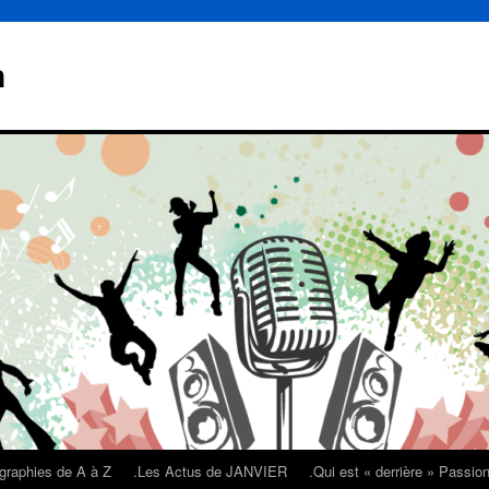
n
graphies de A à Z
.Les Actus de JANVIER
.Qui est « derrière » Passi