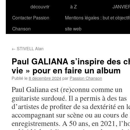
découvrir
à Z
JANVIE
Contacter Passion
Mentions légales : but et objecti
Chanson
site web
←
STIVELL Alan
Paul GALIANA s’inspire des c
vie » pour en faire un album
Publié le
8 décembre 2024
par
Passion Chanson
Paul Galiana est (re)connu comme un
guitariste surdoué. Il a permis à des tas
d’artistes de profiter de sa dextérité en l
accompagnant sur scène ou au cours de 
enregistrements. A 50 ans, en 2021, l