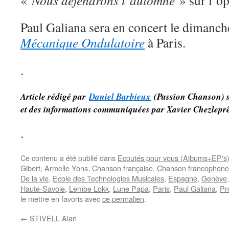
«
Nous défendrons l’automne
» sur l’o
Paul Galiana sera en concert le dimanch
Mécanique Ondulatoire
à Paris.
.
Article rédigé par
Daniel Barbieux
(Passion Chanson) s
et des informations communiquées par Xavier Chezleprêt
.
Ce contenu a été publié dans
Ecoutés pour vous (Albums+EP's
Gibert
,
Armelle Yons
,
Chanson française
,
Chanson francophone
De la vie
,
Ecole des Technologies Musicales
,
Espagne
,
Genève
Haute-Savoie
,
Lembe Lokk
,
Lune Papa
,
Paris
,
Paul Galiana
,
Pr
le mettre en favoris avec
ce permalien
.
←
STIVELL Alan