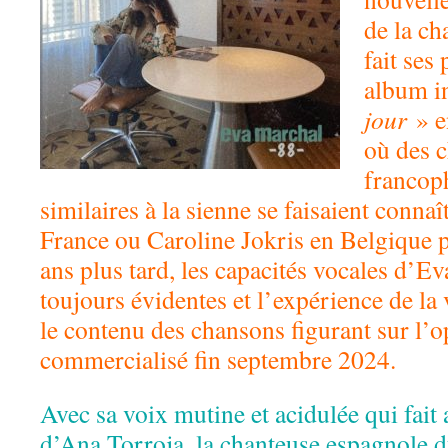
de la ch
fait ses
album i
jour
» e
où des 
francop
similaires à la sienne se faisaient conna
France ou Caroline Jokris en Belgique 
ans plus tard, les capacités vocales d’E
toujours évidentes et l’expérience de la 
le contenu des chansons figurant sur l’
commercialisé fin septembre 2024.
Avec sa voix mutine et acidulée qui fait 
d’Ana Torroja, la chanteuse espagnole