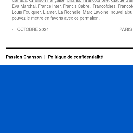
Eva Marchal
,
France Inter
,
Francis Cabrel
,
Francofolies
,
Francof
Louis Foulquier
,
L'amer
,
La Rochelle
,
Marc Lavoine
,
nouvel alb
pouvez le mettre en favoris avec
ce permalien
.
←
OCTOBRE 2024
PARIS 
Passion Chanson
Politique de confidentialité