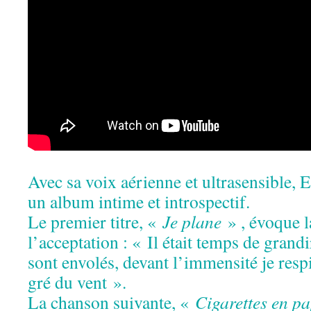
Avec sa voix aérienne et ultrasensible, 
un album intime et introspectif.
Le premier titre, «
Je plane
» , évoque la
l’acceptation : « Il était temps de grand
sont envolés, devant l’immensité je respi
gré du vent ».
La chanson suivante, «
Cigarettes en pa