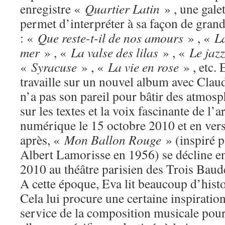
enregistre «
Quartier Latin
» , une gale
permet d’interpréter à sa façon de gran
: «
Que reste-t-il de nos amours
» , «
L
mer
» , «
La valse des lilas
» , «
Le jazz
«
Syracuse
» , «
La vie en rose
» , etc. 
travaille sur un nouvel album avec Clau
n’a pas son pareil pour bâtir des atmosp
sur les textes et la voix fascinante de l’a
numérique le 15 octobre 2010 et en ver
après, «
Mon Ballon Rouge
» (inspiré pa
Albert Lamorisse en 1956) se décline e
2010 au théâtre parisien des Trois Baud
A cette époque, Eva lit beaucoup d’histoi
Cela lui procure une certaine inspiration
service de la composition musicale pour