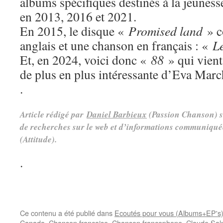
albums spécifiques destinés à la jeunesse
en 2013, 2016 et 2021.
En 2015, le disque «
Promised land
» c
anglais et une chanson en français : «
Le
Et, en 2024, voici donc «
88
» qui vient
de plus en plus intéressante d’Eva Marc
.
Article rédigé par
Daniel Barbieux
(Passion Chanson) su
de recherches sur le web et d’informations communiqué
(Attitude).
.
Ce contenu a été publié dans
Ecoutés pour vous (Albums+EP's
Canada
,
Chanson française
,
Chanson francophone
,
Claude Sal