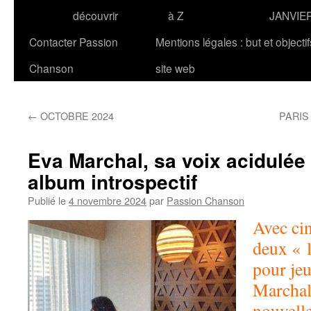
découvrir
à Z
JANVIE
Contacter Passion
Mentions légales : but et objecti
Chanson
site web
←
OCTOBRE 2024
PARIS 
Eva Marchal, sa voix acidulée
album introspectif
Publié le
4 novembre 2024
par
Passion Chanson
Avec ci
deux « l
pour jeu
Marchal 
nouvell