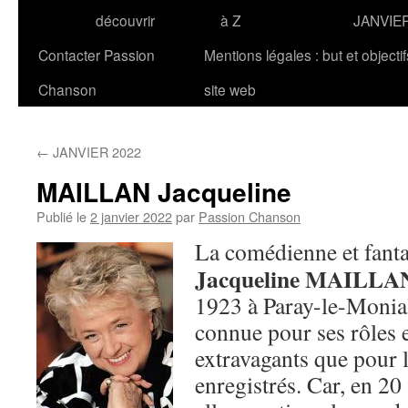
découvrir
à Z
JANVIE
Contacter Passion
Mentions légales : but et objecti
Chanson
site web
←
JANVIER 2022
MAILLAN Jacqueline
Publié le
2 janvier 2022
par
Passion Chanson
La comédienne et fantai
Jacqueline MAILLA
1923 à Paray-le-Monial.
connue pour ses rôles 
extravagants que pour l
enregistrés. Car, en 20