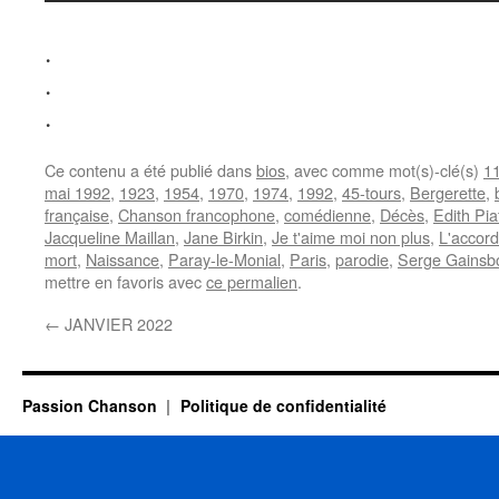
.
.
.
Ce contenu a été publié dans
bios
, avec comme mot(s)-clé(s)
11
mai 1992
,
1923
,
1954
,
1970
,
1974
,
1992
,
45-tours
,
Bergerette
,
française
,
Chanson francophone
,
comédienne
,
Décès
,
Edith Pia
Jacqueline Maillan
,
Jane Birkin
,
Je t'aime moi non plus
,
L'accord
mort
,
Naissance
,
Paray-le-Monial
,
Paris
,
parodie
,
Serge Gainsb
mettre en favoris avec
ce permalien
.
←
JANVIER 2022
Passion Chanson
Politique de confidentialité