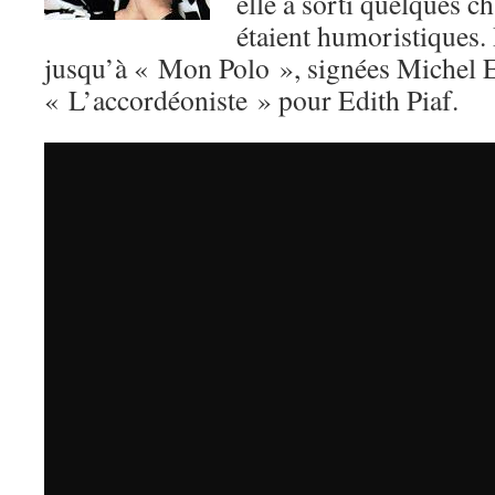
elle a sorti quelques c
étaient humoristiques.
jusqu’à « Mon Polo », signées Michel E
« L’accordéoniste » pour Edith Piaf.