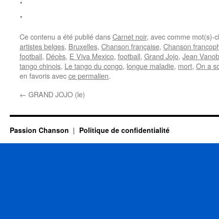
.
Ce contenu a été publié dans
Carnet noir
, avec comme mot(s)-c
artistes belges
,
Bruxelles
,
Chanson française
,
Chanson francop
football
,
Décès
,
E Viva Mexico
,
football
,
Grand Jojo
,
Jean Vano
tango chinois
,
Le tango du congo
,
longue maladie
,
mort
,
On a so
en favoris avec
ce permalien
.
←
GRAND JOJO (le)
Passion Chanson
Politique de confidentialité