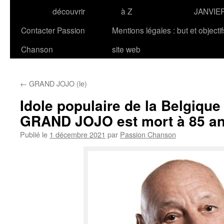
découvrir
à Z
JANVIE
Contacter Passion
Mentions légales : but et objecti
Chanson
site web
←
GRAND JOJO (le)
Idole populaire de la Belgique
GRAND JOJO est mort à 85 a
Publié le
1 décembre 2021
par
Passion Chanson