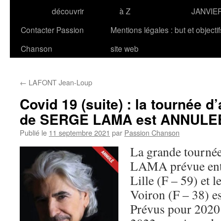
découvrir
à Z
JANVIE
Contacter Passion
Mentions légales : but et objecti
Chanson
site web
←
LAFONT Jean-Loup
Covid 19 (suite) : la tournée d
de SERGE LAMA est ANNULE
Publié le
11 septembre 2021
par
Passion Chanson
La grande tournée
LAMA prévue entr
Lille (F – 59) et l
Voiron (F – 38) es
Prévus pour 2020 