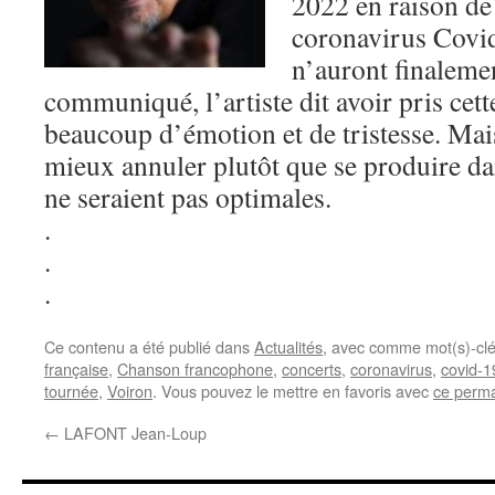
2022 en raison de
coronavirus Covid
n’auront finaleme
communiqué, l’artiste dit avoir pris cette
beaucoup d’émotion et de tristesse. Mais,
mieux annuler plutôt que se produire da
ne seraient pas optimales.
.
.
.
Ce contenu a été publié dans
Actualités
, avec comme mot(s)-cl
française
,
Chanson francophone
,
concerts
,
coronavirus
,
covid-1
tournée
,
Voiron
. Vous pouvez le mettre en favoris avec
ce perma
←
LAFONT Jean-Loup