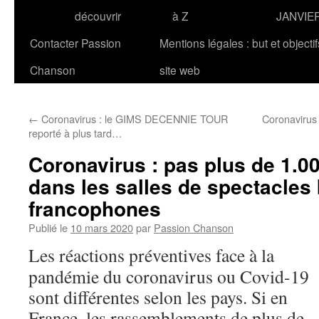
découvrir
à Z
JANVIE
Contacter Passion
Mentions légales : but et objecti
Chanson
site web
←
Coronavirus : le GIMS DECENNIE TOUR
Coronavirus 
reporté à plus tard…
Coronavirus : pas plus de 1.
dans les salles de spectacles
francophones
Publié le
10 mars 2020
par
Passion Chanson
Les réactions préventives face à la
pandémie du coronavirus ou Covid-19
sont différentes selon les pays. Si en
France, les rassemblements de plus de