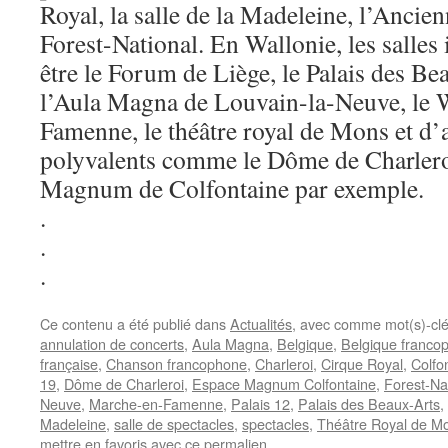
Royal, la salle de la Madeleine, l’Anci
Forest-National. En Wallonie, les salles
être le Forum de Liège, le Palais des Be
l’Aula Magna de Louvain-la-Neuve, le
Famenne, le théâtre royal de Mons et d’a
polyvalents comme le Dôme de Charlero
Magnum de Colfontaine par exemple.
.
.
.
Ce contenu a été publié dans
Actualités
, avec comme mot(s)-cl
annulation de concerts
,
Aula Magna
,
Belgique
,
Belgique franco
française
,
Chanson francophone
,
Charleroi
,
Cirque Royal
,
Colfo
19
,
Dôme de Charleroi
,
Espace Magnum Colfontaine
,
Forest-Na
Neuve
,
Marche-en-Famenne
,
Palais 12
,
Palais des Beaux-Arts
,
Madeleine
,
salle de spectacles
,
spectacles
,
Théâtre Royal de M
mettre en favoris avec
ce permalien
.