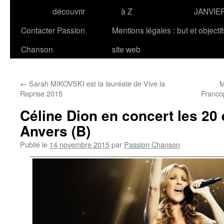
découvrir
à Z
JANVIE
Contacter Passion
Mentions légales : but et objecti
Chanson
site web
←
Sarah MIKOVSKI est la lauréate de Vive la
M
Reprise 2015
Franco
Céline Dion en concert les 20 
Anvers (B)
Publié le
14 novembre 2015
par
Passion Chanson