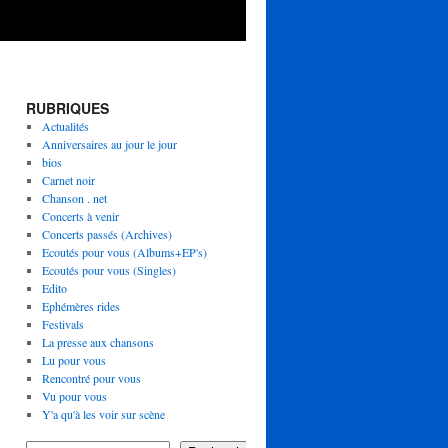
RUBRIQUES
Actualités
Anniversaires au jour le jour
bios
Carnet noir
Chanson . net
Concerts à venir
Concerts passés (Archives)
Ecoutés pour vous (Albums+EP's)
Ecoutés pour vous (Singles)
Edito
Ephémères rides
Festivals
La presse aux chansons
Lu pour vous
Rencontré pour vous
Vu pour vous
Y'a qu'à les voir sur scène