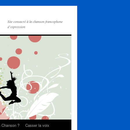
Site consacré à la chanson francophone
d’expression
on Chanson ?
Casser la voix