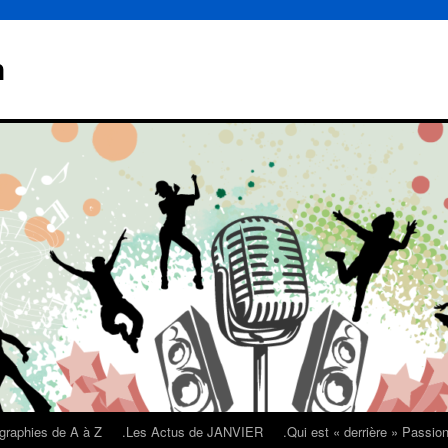
n
graphies de A à Z
.Les Actus de JANVIER
.Qui est « derrière » Passi