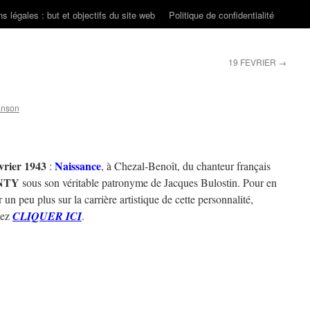
s légales : but et objectifs du site web
Politique de confidentialité
19 FEVRIER
→
anson
vrier 1943
Naissance
:
, à Chezal-Benoît, du chanteur français
NTY
sous son véritable patronyme de Jacques Bulostin. Pour en
r un peu plus sur la carrière artistique de cette personnalité,
lez
CLIQUER ICI
.