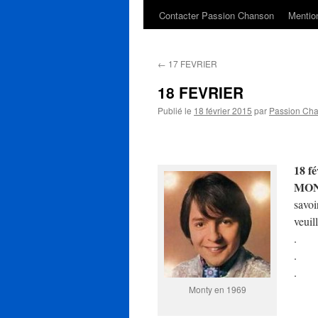
Contacter Passion Chanson
Mention
←
17 FEVRIER
18 FEVRIER
Publié le
18 février 2015
par
Passion Ch
18 fé
MO
savoi
veuil
.
.
.
Monty en 1969