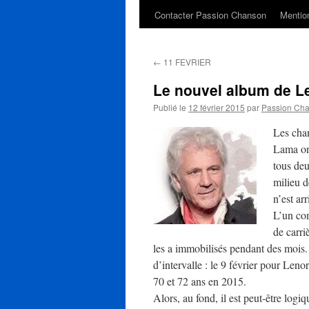
Contacter Passion Chanson
Mention
←
11 FEVRIER
Le nouvel album de L
Publié le
12 février 2015
par
Passion Ch
Les cha
Lama on
tous deu
milieu 
n’est ar
L’un com
de carri
les a immobilisés pendant des mois. E
d’intervalle : le 9 février pour Len
70 et 72 ans en 2015.
Alors, au fond, il est peut-être logi