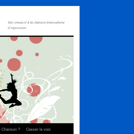
Site consacré à la chanson francophone
d’expression
on Chanson ?
Casser la voix