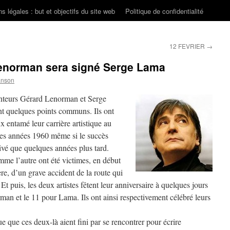
s légales : but et objectifs du site web
Politique de confidentialité
12 FEVRIER
→
enorman sera signé Serge Lama
anson
nteurs Gérard Lenorman et Serge
t quelques points communs. Ils ont
x entamé leur carrière artistique au
des années 1960 même si le succès
rivé que quelques années plus tard.
me l’autre ont été victimes, en début
ère, d’un grave accident de la route qui
t puis, les deux artistes fêtent leur anniversaire à quelques jours
orman et le 11 pour Lama. Ils ont ainsi respectivement célébré leurs
que que ces deux-là aient fini par se rencontrer pour écrire