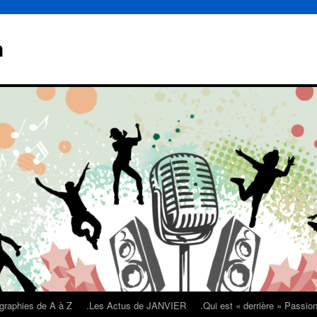
n
graphies de A à Z
.Les Actus de JANVIER
.Qui est « derrière » Passi