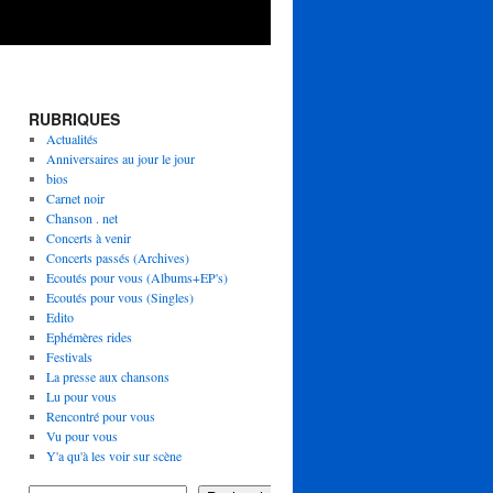
RUBRIQUES
Actualités
Anniversaires au jour le jour
bios
Carnet noir
Chanson . net
Concerts à venir
Concerts passés (Archives)
Ecoutés pour vous (Albums+EP's)
Ecoutés pour vous (Singles)
Edito
Ephémères rides
Festivals
La presse aux chansons
Lu pour vous
Rencontré pour vous
Vu pour vous
Y'a qu'à les voir sur scène