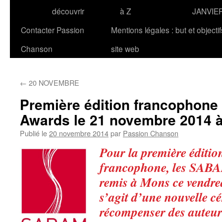
découvrir
à Z
JANVIE
Contacter Passion
Mentions légales : but et objecti
Chanson
site web
←
20 NOVEMBRE
Première édition francophon
Awards le 21 novembre 2014 à
Publié le
20 novembre 2014
par
Passion Chanson
Pour la première éditio
francophone, les SABA
remis à Mons ce vendre
s’agit d’une nouvelle c
récompenser des auteur