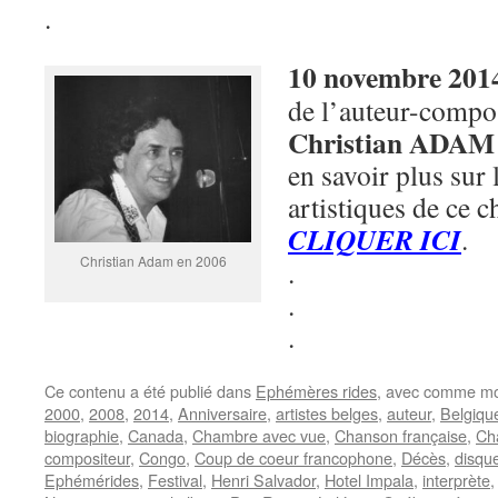
.
10 novembre 201
de l’auteur-compos
Christian ADAM
en savoir plus sur l
artistiques de ce c
CLIQUER ICI
.
Christian Adam en 2006
.
.
.
Ce contenu a été publié dans
Ephémères rides
, avec comme mo
2000
,
2008
,
2014
,
Anniversaire
,
artistes belges
,
auteur
,
Belgiqu
biographie
,
Canada
,
Chambre avec vue
,
Chanson française
,
Ch
compositeur
,
Congo
,
Coup de coeur francophone
,
Décès
,
disque
Ephémérides
,
Festival
,
Henri Salvador
,
Hotel Impala
,
interprète