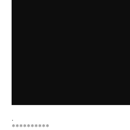
.
**********