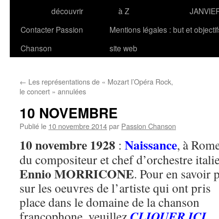
découvrir
à Z
JANVIE
Contacter Passion
Mentions légales : but et objecti
Chanson
site web
←
Les représentations de « Mozart l’Opéra Rock,
le concert » annulées
10 NOVEMBRE
Publié le
10 novembre 2014
par
Passion Chanson
10 novembre 1928
Naissance
:
, à Rome
du compositeur et chef d’orchestre itali
Ennio MORRICONE
. Pour en savoir 
sur les oeuvres de l’artiste qui ont pris
place dans le domaine de la chanson
CLIQUER ICI
francophone, veuillez
.