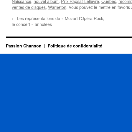
Naissance
,
nouvel album
,
Prix Rapsat-Lelièvre
,
Québec
,
récom
ventes de disques
,
Warneton
. Vous pouvez le mettre en favoris
←
Les représentations de « Mozart l’Opéra Rock,
le concert » annulées
Passion Chanson
Politique de confidentialité