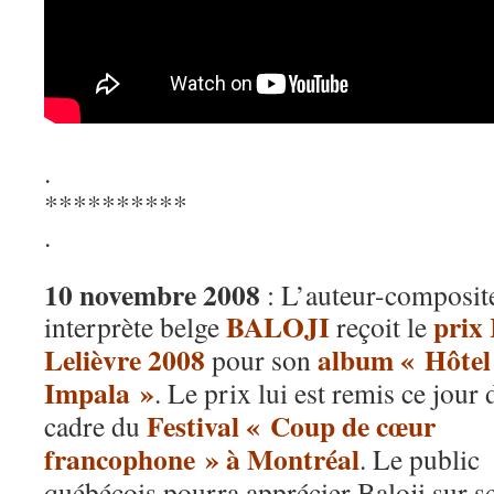
.
**********
.
10 novembre 2008
: L’auteur-composit
BALOJI
prix
interprète belge
reçoit le
Lelièvre 2008
album « Hôtel
pour son
Impala »
. Le prix lui est remis ce jour 
Festival « Coup de cœur
cadre du
francophone » à Montréal
. Le public
québécois pourra apprécier Baloji sur s