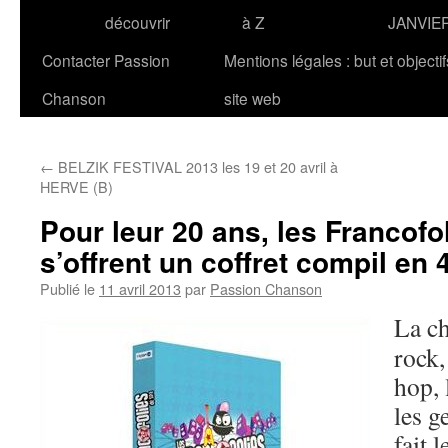
découvrir
à Z
JANVIE
Contacter Passion
Mentions légales : but et objecti
Chanson
site web
←
BELZIK FESTIVAL 2013 les 19 et 20 avril à
HERVE (B)
Pour leur 20 ans, les Francofo
s’offrent un coffret compil en 
Publié le
11 avril 2013
par
Passion Chanson
La ch
rock,
hop, 
les g
fait 