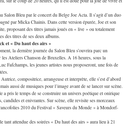
, sur le coup de 20 heures, qu’il est doué pour la joie de vivre et
 au Salon Bleu par le concert du Belge Joe Acta. Il s’agit d’un duo
agné par Micka Chainis. Dans cette version épurée, Joe et son
e, proposant des titres jamais joués en « live » ou totalement
ées des titres de ses deux albums.
k et « Du haut des airs »
nt, la dernière journée du Salon Bleu s’ouvrira parc un
r les Ateliers Chanson de Bruxelles. A 16 heures, sous la
Luc Fafchamps, les jeunes artistes nous proposeront, une fois de
tées.
trice, compositrice, arrangeuse et interprète, elle s’est d’abord
 mais aussi de musiques pour l’image avant de se lancer sur scène.
e a pris le temps de se construire un univers poétique et onirique
 candides et enivrantes. Sur scène, elle revisite ses morceaux
 Francofolies 2010 du Festival « Saveurs du Monde » à Mondorf-
 tant attendue des soirées « Du haut des airs » aura lieu à 21