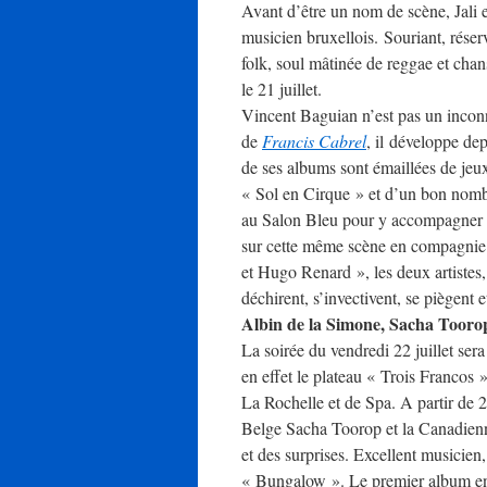
Avant d’être un nom de scène, Jali 
musicien bruxellois. Souriant, réserv
folk, soul mâtinée de reggae et chan
le 21 juillet.
Vincent Baguian n’est pas un incon
de
Francis Cabrel
, il développe de
de ses albums sont émaillées de jeux
« Sol en Cirque » et d’un bon nombr
au Salon Bleu pour y accompagner Eli
sur cette même scène en compagni
et Hugo Renard », les deux artistes
déchirent, s’invectivent, se piègent 
Albin de la Simone, Sacha Tooro
La soirée du vendredi 22 juillet sera
en effet le plateau « Trois Francos
La Rochelle et de Spa. A partir de 2
Belge Sacha Toorop et la Canadienn
et des surprises. Excellent musicien
« Bungalow ». Le premier album en 