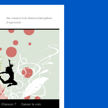
Site consacré à la chanson francophone
d’expression
on Chanson ?
Casser la voix