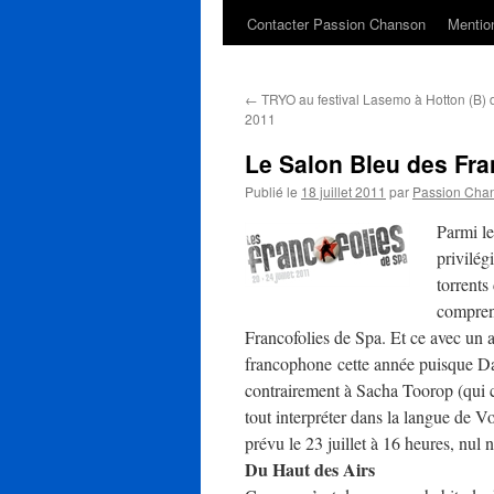
Contacter Passion Chanson
Mention
←
TRYO au festival Lasemo à Hotton (B) du
2011
Le Salon Bleu des Fra
Publié le
18 juillet 2011
par
Passion Cha
Parmi le
privilég
torrents
comprend
Francofolies de Spa. Et ce avec un ac
francophone cette année puisque Dav
contrairement à Sacha Toorop (qui ch
tout interpréter dans la langue de 
prévu le 23 juillet à 16 heures, nul
Du Haut des Airs