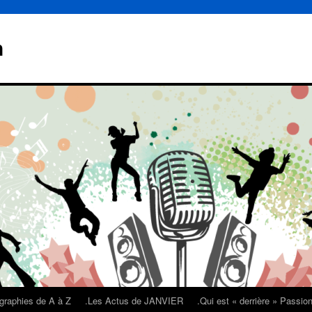
n
graphies de A à Z
.Les Actus de JANVIER
.Qui est « derrière » Passi