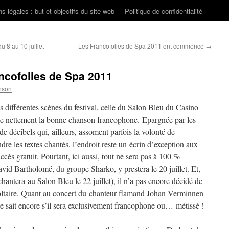
s légales : but et objectifs du site web
Politique de confidentialité
 8 au 10 juillet
Les Francofolies de Spa 2011 ont commencé
→
ncofolies de Spa 2011
nson
s différentes scènes du festival, celle du Salon Bleu du Casino
ie nettement la bonne chanson francophone. Epargnée par les
 de décibels qui, ailleurs, assoment parfois la volonté de
re les textes chantés, l’endroit reste un écrin d’exception aux
cès gratuit. Pourtant, ici aussi, tout ne sera pas à 100 %
id Bartholomé, du groupe Sharko, y prestera le 20 juillet. Et,
antera au Salon Bleu le 22 juillet), il n’a pas encore décidé de
Voltaire. Quant au concert du chanteur flamand Johan Verminnen
 ne sait encore s’il sera exclusivement francophone ou… métissé !