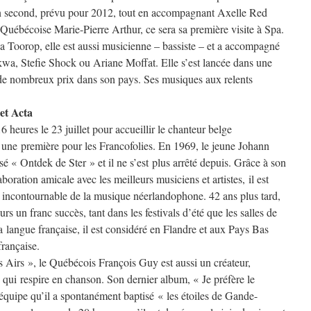
son second, prévu pour 2012, tout en accompagnant Axelle Red
 Québécoise Marie-Pierre Arthur, ce sera sa première visite à Spa.
Toorop, elle est aussi musicienne – bassiste – et a accompagné
rkwa, Stefie Shock ou Ariane Moffat. Elle s’est lancée dans une
 de nombreux prix dans son pays. Ses musiques aux relents
et Acta
 heures le 23 juillet pour accueillir le chanteur belge
ne première pour les Francofolies. En 1969, le jeune Johann
sé « Ontdek de Ster » et il ne s’est plus arrêté depuis. Grâce à son
boration amicale avec les meilleurs musiciens et artistes, il est
e incontournable de la musique néerlandophone. 42 ans plus tard,
rs un franc succès, tant dans les festivals d’été que les salles de
la langue française, il est considéré en Flandre et aux Pays Bas
française.
Airs », le Québécois François Guy est aussi un créateur,
qui respire en chanson. Son dernier album, « Je préfère le
d’équipe qu’il a spontanément baptisé « les étoiles de Gande-