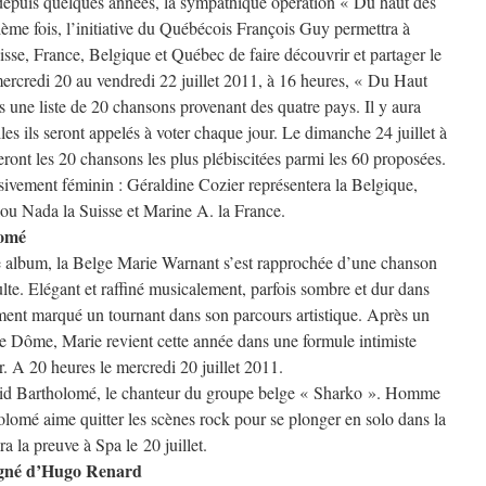
epuis quelques années, la sympathique opération « Du haut des
rième fois, l’initiative du Québécois François Guy permettra à
uisse, France, Belgique et Québec de faire découvrir et partager le
mercredi 20 au vendredi 22 juillet 2011, à 16 heures, « Du Haut
 une liste de 20 chansons provenant des quatre pays. Il y aura
es ils seront appelés à voter chaque jour. Le dimanche 24 juillet à
éteront les 20 chansons les plus plébiscitées parmi les 60 proposées.
usivement féminin : Géraldine Cozier représentera la Belgique,
ou Nada la Suisse et Marine A. la France.
lomé
 album, la Belge Marie Warnant s’est rapprochée d’une chanson
ulte. Elégant et raffiné musicalement, parfois sombre et dur dans
ment marqué un tournant dans son parcours artistique. Après un
le Dôme, Marie revient cette année dans une formule intimiste
ir. A 20 heures le mercredi 20 juillet 2011.
David Bartholomé, le chanteur du groupe belge « Sharko ». Homme
omé aime quitter les scènes rock pour se plonger en solo dans la
a la preuve à Spa le 20 juillet.
agné d’Hugo Renard