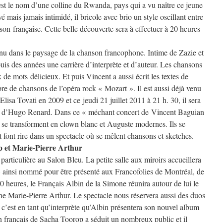
est le nom d’une colline du Rwanda, pays qui a vu naître ce jeune
é mais jamais intimidé, il bricole avec brio un style oscillant entre
son française. Cette belle découverte sera à effectuer à 20 heures
nu dans le paysage de la chanson francophone. Intime de Zazie et
puis des années une carrière d’interprète et d’auteur. Les chansons
 de mots délicieux. Et puis Vincent a aussi écrit les textes de
e de chansons de l’opéra rock « Mozart ». Il est aussi déjà venu
sa Tovati en 2009 et ce jeudi 21 juillet 2011 à 21 h. 30, il sera
e d’Hugo Renard. Dans ce « méchant concert de Vincent Baguian
, se transforment en clown blanc et Auguste modernes. Ils se
et font rire dans un spectacle où se mêlent chansons et sketches.
p et Marie-Pierre Arthur
 particulière au Salon Bleu. La petite salle aux miroirs accueillera
 » ainsi nommé pour être présenté aux Francofolies de Montréal, de
0 heures, le Français Albin de la Simone réunira autour de lui le
e Marie-Pierre Arthur. Le spectacle nous réservera aussi des duos
, c’est en tant qu’interprète qu’Albin présentera son nouvel album
français de Sacha Toorop a séduit un nombreux public et il