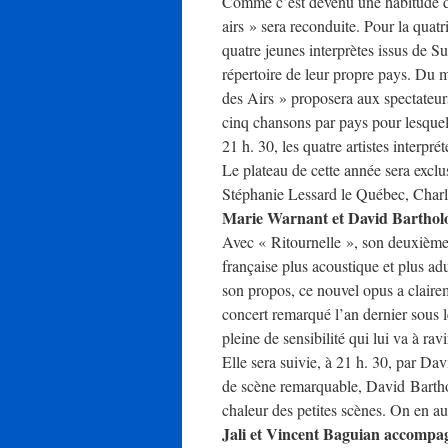
Comme c’est devenu une habitude d
airs » sera reconduite. Pour la quat
quatre jeunes interprètes issus de S
répertoire de leur propre pays. Du 
des Airs » proposera aux spectateurs
cinq chansons par pays pour lesquell
21 h. 30, les quatre artistes interpr
Le plateau de cette année sera excl
Stéphanie Lessard le Québec, Charl
Marie Warnant et David Bartho
Avec « Ritournelle », son deuxième
française plus acoustique et plus ad
son propos, ce nouvel opus a claire
concert remarqué l’an dernier sous 
pleine de sensibilité qui lui va à rav
Elle sera suivie, à 21 h. 30, par 
de scène remarquable, David Barthol
chaleur des petites scènes. On en aur
Jali et Vincent Baguian accomp