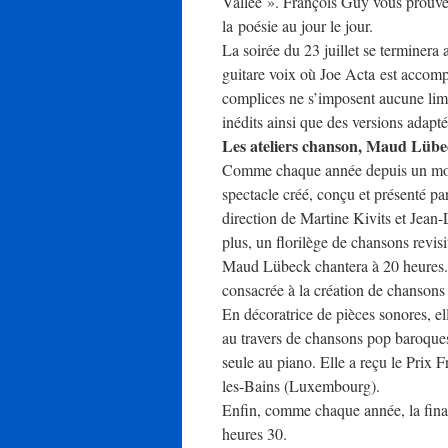
Vallée ». François Guy vous prouvera
la poésie au jour le jour.
La soirée du 23 juillet se terminera
guitare voix où Joe Acta est accomp
complices ne s’imposent aucune limit
inédits ainsi que des versions adapt
Les ateliers chanson, Maud Lübec
Comme chaque année depuis un mome
spectacle créé, conçu et présenté pa
direction de Martine Kivits et Jean-
plus, un florilège de chansons revisi
Maud Lübeck chantera à 20 heures. Au
consacrée à la création de chansons
En décoratrice de pièces sonores, ell
au travers de chansons pop baroques,
seule au piano. Elle a reçu le Prix
les-Bains (Luxembourg).
Enfin, comme chaque année, la finale
heures 30.