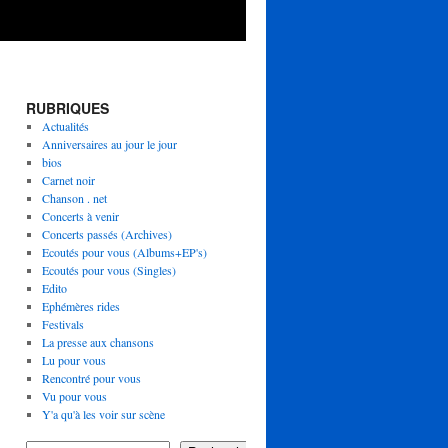
RUBRIQUES
Actualités
Anniversaires au jour le jour
bios
Carnet noir
Chanson . net
Concerts à venir
Concerts passés (Archives)
Ecoutés pour vous (Albums+EP's)
Ecoutés pour vous (Singles)
Edito
Ephémères rides
Festivals
La presse aux chansons
Lu pour vous
Rencontré pour vous
Vu pour vous
Y'a qu'à les voir sur scène