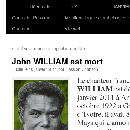
découvrir
à Z
JANVIE
Contacter Passion
Mentions légales : but et objecti
Chanson
site web
←
« Vive la reprise » : appel aux artistes
John WILLIAM est mort
Publié le
10 janvier 2011
par
Passion Chanson
Le chanteur franc
WILLIAM
est d
janvier 2011 à Ant
octobre 1922 à G
d’Ivoire, il avait 8
Maya qui a annonc