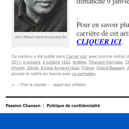
dimanche 9 janvi
.
Pour en savoir plus
carrière de cet art
John William dans les années 60
CLIQUER ICI
.
Ce contenu a été publié dans
Carnet noir
, avec comme mot(s)-c
2011
,
9 octobre
,
9 octobre 1922
,
Antibes
,
Chanson française
,
C
d'Ivoire
,
Décès
,
Ernest Armand Huss
,
France
,
Grand-Bassam
,
J
pouvez le mettre en favoris avec
ce permalien
.
←
« Vive la reprise » : appel aux artistes
Passion Chanson
Politique de confidentialité