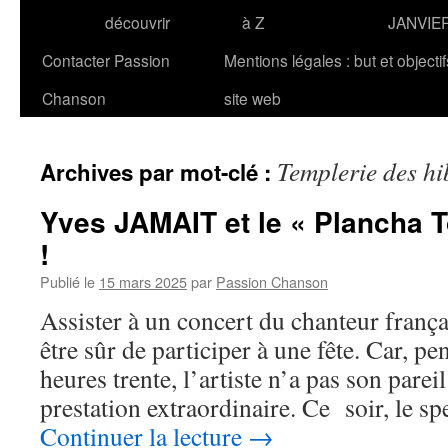
découvrir
à Z
JANVIE
Contacter Passion
Mentions légales : but et objecti
Chanson
site web
Templerie des h
Archives par mot-clé :
Yves JAMAIT et le « Plancha 
!
Publié le
15 mars 2025
par
Passion Chanson
Assister à un concert du chanteur frança
être sûr de participer à une fête. Car, p
heures trente, l’artiste n’a pas son parei
prestation extraordinaire. Ce soir, le sp
Continuer la lecture
→