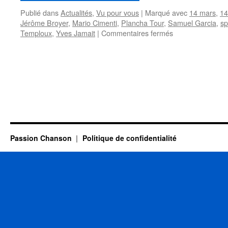
Publié dans
Actualités
,
Vu pour vous
|
Marqué avec
14 mars
,
14
Jérôme Broyer
,
Mario Cimenti
,
Plancha Tour
,
Samuel Garcia
,
sp
sur
Temploux
,
Yves Jamait
|
Commentaires fermés
Yves
JAMAIT
et
le
« Plancha
Tour »
du
bonheur
!
Passion Chanson
Politique de confidentialité