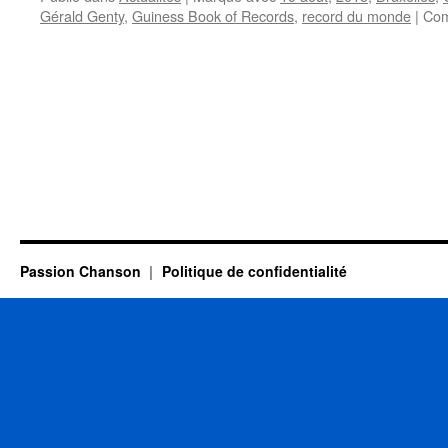
Gérald Genty
,
Guiness Book of Records
,
record du monde
|
Com
Passion Chanson
Politique de confidentialité