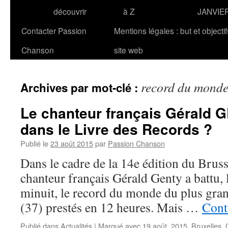
découvrir
à Z
JANVIE
Contacter Passion
Mentions légales : but et objecti
Chanson
site web
record du mond
Archives par mot-clé :
Le chanteur français Gérald 
dans le Livre des Records ?
Publié le
23 août 2015
par
Passion Chanson
Dans le cadre de la 14e édition du Bruss
chanteur français Gérald Genty a battu, 
minuit, le record du monde du plus gra
(37) prestés en 12 heures. Mais …
Cont
Publié dans
Actualités
|
Marqué avec
19 août
,
2015
,
Bruxelles
,