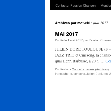
Contacter Passion Chanson
Mention
mai 2017
Archives par mot-clé :
MAI 2017
Publié le
1 mai 2017
par
Passion Chans
JULIEN DORE TOULOUSE (F – 31 3
JAZZ TRIO et Cinésong, la chanso
quai Henri Barbusse, à 20 h. …
Con
Publié dans
Concerts passés (Archives)
|
francophone
,
concerts
,
Julien Doré
,
mai 