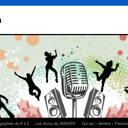
n
graphies de A à Z
.Les Actus de JANVIER
.Qui est « derrière » Passi