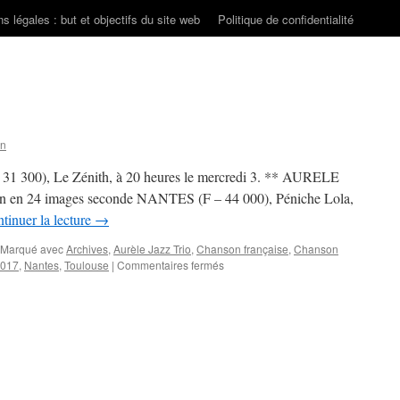
s légales : but et objectifs du site web
Politique de confidentialité
on
00), Le Zénith, à 20 heures le mercredi 3. ** AURELE
n en 24 images seconde NANTES (F – 44 000), Péniche Lola,
tinuer la lecture
→
Marqué avec
Archives
,
Aurèle Jazz Trio
,
Chanson française
,
Chanson
sur
2017
,
Nantes
,
Toulouse
|
Commentaires fermés
MAI
2017