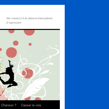
Site consacré à la chanson francophone
d’expression
on Chanson ?
Casser la voix