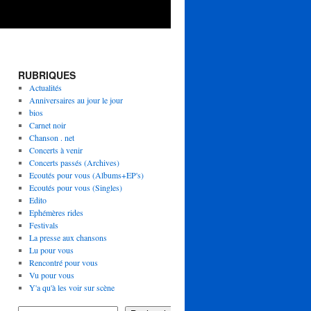
RUBRIQUES
Actualités
Anniversaires au jour le jour
bios
Carnet noir
Chanson . net
Concerts à venir
Concerts passés (Archives)
Ecoutés pour vous (Albums+EP's)
Ecoutés pour vous (Singles)
Edito
Ephémères rides
Festivals
La presse aux chansons
Lu pour vous
Rencontré pour vous
Vu pour vous
Y'a qu'à les voir sur scène