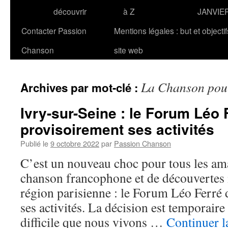
découvrir
à Z
JANVIE
Contacter Passion
Mentions légales : but et objecti
Chanson
site web
La Chanson pour
Archives par mot-clé :
Ivry-sur-Seine : le Forum Léo
provisoirement ses activités
Publié le
9 octobre 2022
par
Passion Chanson
C’est un nouveau choc pour tous les am
chanson francophone et de découvertes 
région parisienne : le Forum Léo Ferré 
ses activités. La décision est temporaire
difficile que nous vivons …
Continuer l