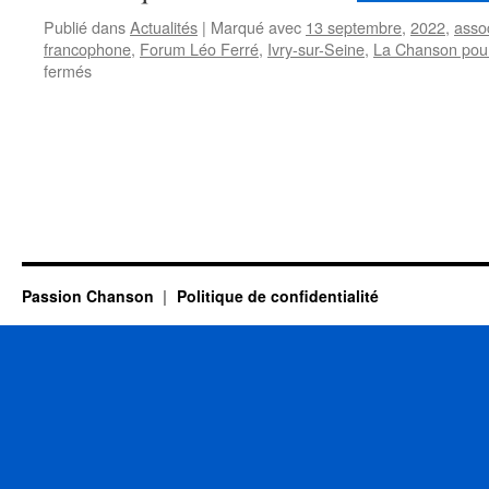
Publié dans
Actualités
|
Marqué avec
13 septembre
,
2022
,
asso
francophone
,
Forum Léo Ferré
,
Ivry-sur-Seine
,
La Chanson pour
sur
fermés
Ivry-
sur-
Seine
:
le
Forum
Léo
Ferré
cesse
provisoirement
Passion Chanson
Politique de confidentialité
ses
activités