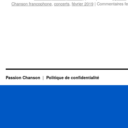
Chanson francophone
,
concerts
,
février 2019
|
Commentaires f
Passion Chanson
Politique de confidentialité