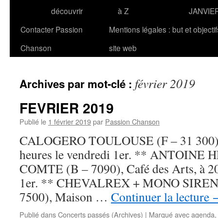
découvrir
à Z
JANVIE
Contacter Passion
Mentions légales : but et objecti
Chanson
site web
février 2019
Archives par mot-clé :
FEVRIER 2019
Publié le
1 février 2019
par
Passion Chanson
CALOGERO TOULOUSE (F – 31 300), L
heures le vendredi 1er. ** ANTOIN
COMTE (B – 7090), Café des Arts, à 20
1er. ** CHEVALREX + MONO SIREN
7500), Maison …
Continuer la lecture
Publié dans
Concerts passés (Archives)
|
Marqué avec
agenda