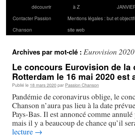
découvrir
à Z
JANVIE
Contacter Passion
Mentions légales : but et objecti
Chanson
site web
Eurovision 2020
Archives par mot-clé :
Le concours Eurovision de la
Rotterdam le 16 mai 2020 est 
Publié le
18 mars 2020
par
Passion Chanson
Pandémie de coronavirus oblige, le con
Chanson n’aura pas lieu à la date prév
Pays-Bas. Il est annoncé comme annulé p
mais il y a beaucoup de chance qu’il se
lecture
→