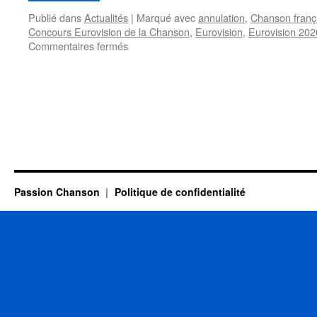
Publié dans
Actualités
|
Marqué avec
annulation
,
Chanson franç
Concours Eurovision de la Chanson
,
Eurovision
,
Eurovision 202
sur
Commentaires fermés
Le
concours
Eurovision
de
la
chanson
prévu
à
Rotterdam
le
Passion Chanson
Politique de confidentialité
16
mai
2020
est
annulé