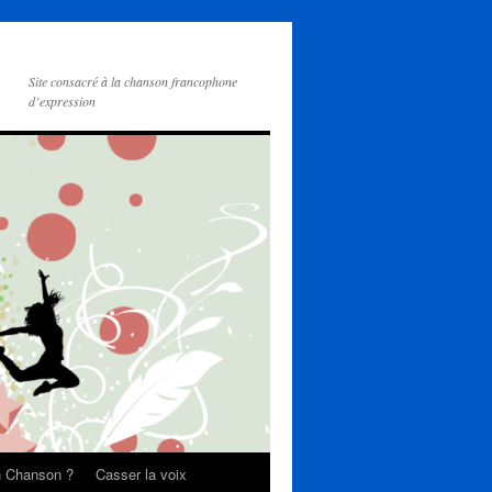
Site consacré à la chanson francophone
d’expression
on Chanson ?
Casser la voix