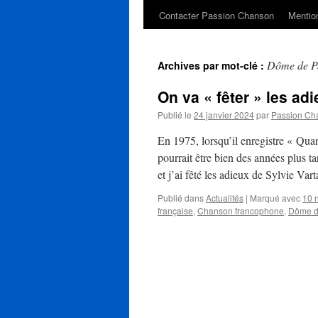
Contacter Passion Chanson
Mention
Dôme de P
Archives par mot-clé :
On va « fêter » les a
Publié le
24 janvier 2024
par
Passion Ch
En 1975, lorsqu’il enregistre « Quan
pourrait être bien des années plus t
et j’ai fêté les adieux de Sylvie Va
Publié dans
Actualités
|
Marqué avec
10 
française
,
Chanson francophone
,
Dôme d