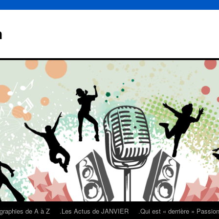
n
graphies de A à Z
.Les Actus de JANVIER
.Qui est « derrière » Passi