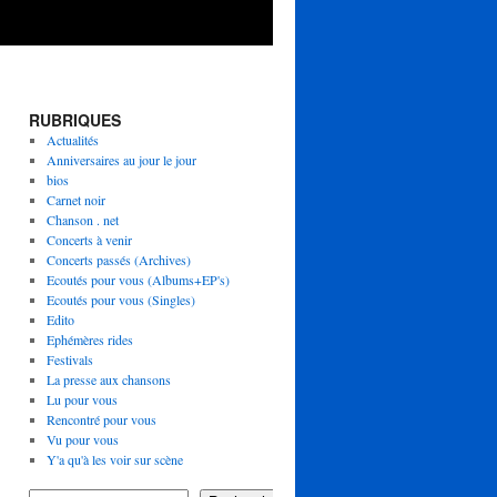
RUBRIQUES
Actualités
Anniversaires au jour le jour
bios
Carnet noir
Chanson . net
Concerts à venir
Concerts passés (Archives)
Ecoutés pour vous (Albums+EP's)
Ecoutés pour vous (Singles)
Edito
Ephémères rides
Festivals
La presse aux chansons
Lu pour vous
Rencontré pour vous
Vu pour vous
Y'a qu'à les voir sur scène