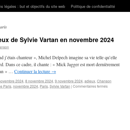
s légales : but et objectifs du site web
Politique de confidentialité
aris
dieux de Sylvie Vartan en novembre 2024
anson
d j’étais chanteur », Michel Delpech imagine sa vie telle qu’elle
ard. Dans ce cadre, il chante : « Mick Jagger est mort dernièrement
rtan » …
Continuer la lecture
→
novembre 2024
,
8 novembre 2024
,
9 novembre 2024
,
adieux
,
Chanson
sur
e Paris
,
novembre 2024
,
Paris
,
Sylvie Vartan
|
Commentaires fermés
On
va
« fêter »
les
adieux
de
Sylvie
Vartan