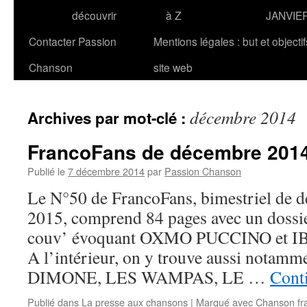
découvrir
à Z
JANVIE
Contacter Passion
Mentions légales : but et objecti
Chanson
site web
décembre 2014
Archives par mot-clé :
FrancoFans de décembre 201
Publié le
7 décembre 2014
par
Passion Chanson
Le N°50 de FrancoFans, bimestriel de 
2015, comprend 84 pages avec un dossie
couv’ évoquant OXMO PUCCINO et
A l’intérieur, on y trouve aussi notamme
DIMONE, LES WAMPAS, LE …
Conti
Publié dans
La presse aux chansons
|
Marqué avec
Chanson fr