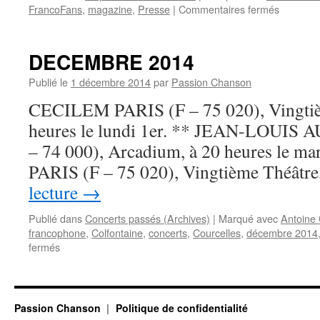
sur
FrancoFans
,
magazine
,
Presse
|
Commentaires fermés
FrancoF
de
décembr
DECEMBRE 2014
2014
Publié le
1 décembre 2014
par
Passion Chanson
CECILEM PARIS (F – 75 020), Vingtiè
heures le lundi 1er. ** JEAN-LOUI
– 74 000), Arcadium, à 20 heures le 
PARIS (F – 75 020), Vingtième Théâtr
lecture
→
Publié dans
Concerts passés (Archives)
|
Marqué avec
Antoine
francophone
,
Colfontaine
,
concerts
,
Courcelles
,
décembre 2014
sur
fermés
DECEMBRE
2014
Passion Chanson
Politique de confidentialité