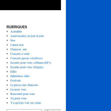
RUBRIQUES
Actualités
Anniversaires au jour le jour
bios
Carnet noir
Chanson . net
Concerts à venir
Concerts passés (Archives)
Ecoutés pour vous (Albums+EP's)
Ecoutés pour vous (Singles)
Edito
Ephémères rides
Festivals
La presse aux chansons
Lu pour vous
Rencontré pour vous
Vu pour vous
Y'a qu'à les voir sur scène