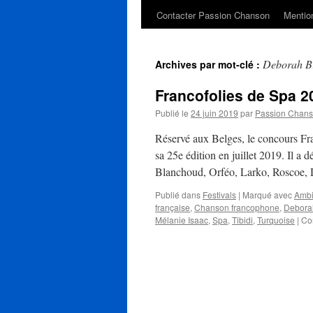
Contacter Passion Chanson
Mention
Deborah B
Archives par mot-clé :
Francofolies de Spa 201
Publié le
24 juin 2019
par
Passion Chan
Réservé aux Belges, le concours Fra
sa 25e édition en juillet 2019. Il a
Blanchoud, Orféo, Larko, Roscoe
Publié dans
Festivals
|
Marqué avec
Ambi
française
,
Chanson francophone
,
Deborah
Mélanie Isaac
,
Spa
,
Tibidi
,
Turquoise
|
Co