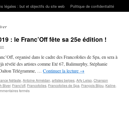
s légales : but et objectifs du site web
Politique de confidentialité
iver
9 : le Franc’Off fête sa 25e édition !
son
nc’Off, organisé dans le cadre des Francofolies de Spa, en sera à
 déjà révélé des artistes comme Eté 67, Balimurphy, Stéphanie
, Dalton Télégramme, …
Continuer la lecture
→
ance Néfaste
,
Antoine Armédan
,
artistes belges
,
Arty Leiso
,
Chanson
 Biver
,
Franc'off
,
Francofolies
,
Francofolies de Spa
,
François Bijou
,
Kaline
,
sur
mmentaires fermés
Francofolies
de
Spa
2019
:
le
Franc’Off