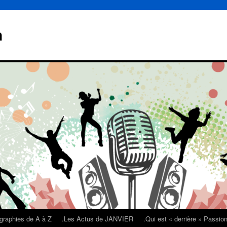
n
graphies de A à Z
.Les Actus de JANVIER
.Qui est « derrière » Passi