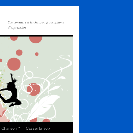
Site consacré à la chanson francophone
d’expression
on Chanson ?
Casser la voix