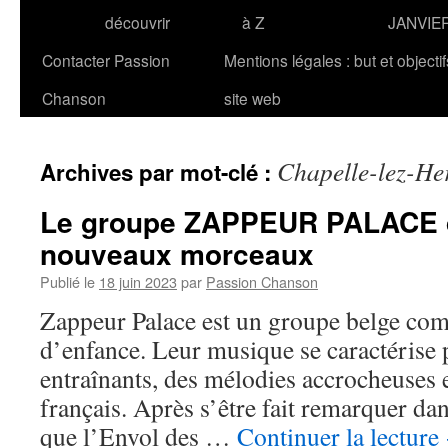
découvrir
à Z
JANVIE
Contacter Passion
Mentions légales : but et objecti
Chanson
site web
Chapelle-lez-He
Archives par mot-clé :
Le groupe ZAPPEUR PALACE d
nouveaux morceaux
Publié le
18 juin 2023
par
Passion Chanson
Zappeur Palace est un groupe belge com
d’enfance. Leur musique se caractérise p
entraînants, des mélodies accrocheuses e
français. Après s’être fait remarquer da
que l’Envol des …
Continuer la lecture