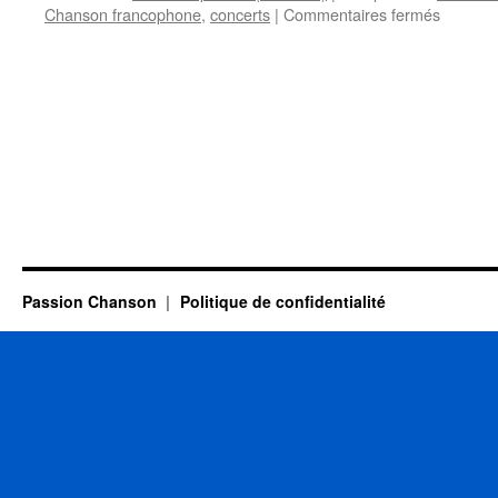
sur
Chanson francophone
,
concerts
|
Commentaires fermés
AVRIL
2018
Passion Chanson
Politique de confidentialité