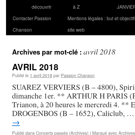
découvrir
à Z
JANVIE
Contacter Passion
Mentions légales : but et objecti
Chanson
site web
avril 2018
Archives par mot-clé :
AVRIL 2018
Publié le
1 avril 2018
par
Passion Chanson
SUAREZ VERVIERS (B – 4800), Spirit o
dimanche 1er. ** ARTHUR H PARIS (F 
Trianon, à 20 heures le mercredi 4.
DROGENBOS (B – 1652), Caliclub, 
→
Publié dans
Concerts passés (Archives)
|
Marqué avec
Archives