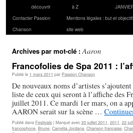
découvrir
à Z
JANVIE
Contacter Passion
Mentions légales : but et objecti
Chanson
site web
Aaron
Archives par mot-clé :
Francofolies de Spa 2011 : l’af
Publié le
1 mars 2011
par
Passion Chanson
De nouveaux noms d’artistes s’ajoutent d
liste de ceux qui seront à l’affiche des 
juillet 2011. Ce mardi 1er mars, on a ap
AARON serait sur la scène …
Continuer
Publié dans
Festivals
|
Marqué avec
20 juillet 2011
,
2011
,
22 jui
francophone
,
Brune
,
Camélia Jordana
,
Chanson française
,
Chan