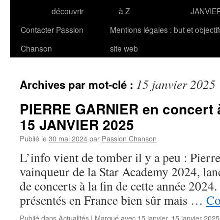
découvrir
à Z
JANVIE
Contacter Passion
Mentions légales : but et objecti
Chanson
site web
15 janvier 2025
Archives par mot-clé :
PIERRE GARNIER en concert
15 JANVIER 2025
Publié le
30 mai 2024
par
Passion Chanson
L’info vient de tomber il y a peu : Pie
vainqueur de la Star Academy 2024, lan
de concerts à la fin de cette année 2024.
présentés en France bien sûr mais …
Co
Publié dans
Actualités
|
Marqué avec
15 janvier
,
15 janvier 2025