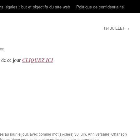
s légales : but et objectifs du site web
Politique de confidentialité
1er JUILLET
→
son
s de ce jour
CLIQUEZ ICI
s au jour le jour
, avec comme mot(s)-clé(s)
30 juin
,
Anniversaire
,
Chanson
rides
. Vous pouvez le mettre en favoris avec
ce permalien
.