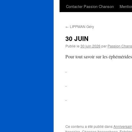
Contacter Passion Chanson
Mention
←
LIPPMAN Géry
30 JUIN
Publié le
30 juin 2026
par
Passion Chan
Pour tout savoir sur les éphéméride
.
.
.
Ce contenu a été publié dans
Anniversaire
française
,
Chanson francophone
,
Ephémé