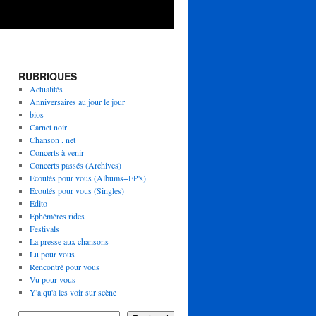
RUBRIQUES
Actualités
Anniversaires au jour le jour
bios
Carnet noir
Chanson . net
Concerts à venir
Concerts passés (Archives)
Ecoutés pour vous (Albums+EP's)
Ecoutés pour vous (Singles)
Edito
Ephémères rides
Festivals
La presse aux chansons
Lu pour vous
Rencontré pour vous
Vu pour vous
Y'a qu'à les voir sur scène