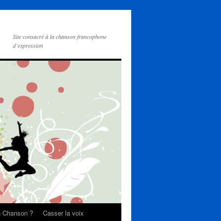
Site consacré à la chanson francophone
d’expression
on Chanson ?
Casser la voix