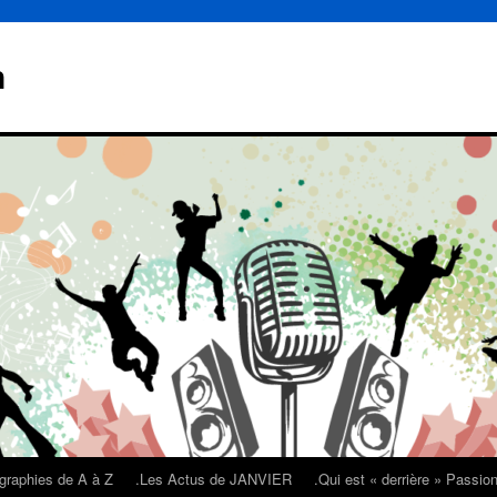
n
graphies de A à Z
.Les Actus de JANVIER
.Qui est « derrière » Passi