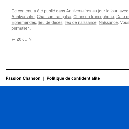
Ce contenu a été publié dans
Anniversaires au jour le jour
, ave
Anniversaire
,
Chanson française
,
Chanson francophone
,
Date d
Ephémérides
,
lieu de décès
,
lieu de naissance
,
Naissance
. Vou
permalien
.
←
28 JUIN
Passion Chanson
Politique de confidentialité