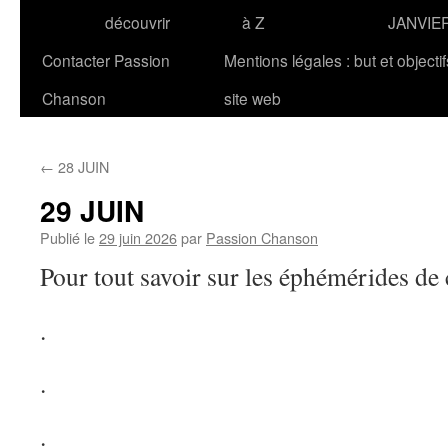
découvrir
à Z
JANVIE
Contacter Passion
Mentions légales : but et objecti
Chanson
site web
←
28 JUIN
29 JUIN
Publié le
29 juin 2026
par
Passion Chanson
Pour tout savoir sur les éphémérides de
.
.
.