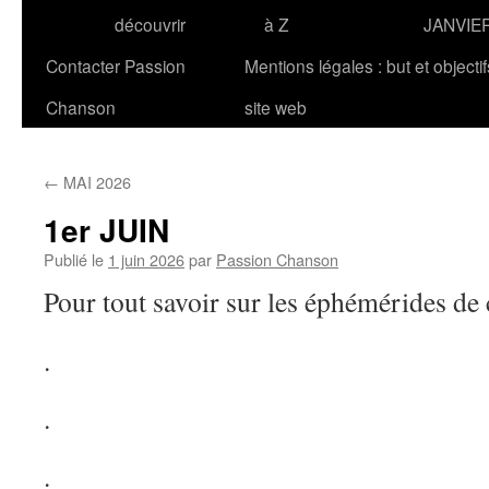
découvrir
à Z
JANVIE
Contacter Passion
Mentions légales : but et objecti
Chanson
site web
←
MAI 2026
1er JUIN
Publié le
1 juin 2026
par
Passion Chanson
Pour tout savoir sur les éphémérides de
.
.
.