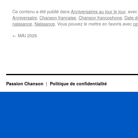
Ce contenu a été publié dans
Anniversaires au jour le jour
, ave
Anniversaire
,
Chanson française
,
Chanson francophone
,
Date d
naissance
,
Naissance
. Vous pouvez le mettre en favoris avec
ce
←
MAI 2026
Passion Chanson
Politique de confidentialité