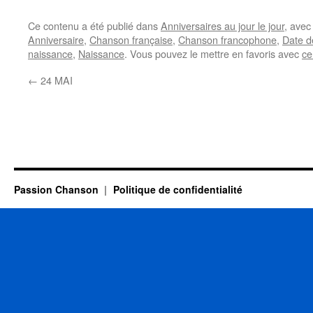
Ce contenu a été publié dans
Anniversaires au jour le jour
, ave
Anniversaire
,
Chanson française
,
Chanson francophone
,
Date d
naissance
,
Naissance
. Vous pouvez le mettre en favoris avec
ce
←
24 MAI
Passion Chanson
Politique de confidentialité