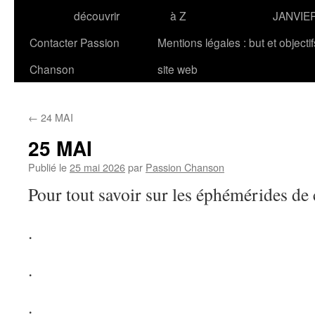
découvrir
à Z
JANVIE
Contacter Passion
Mentions légales : but et objecti
Chanson
site web
←
24 MAI
25 MAI
Publié le
25 mai 2026
par
Passion Chanson
Pour tout savoir sur les éphémérides de
.
.
.